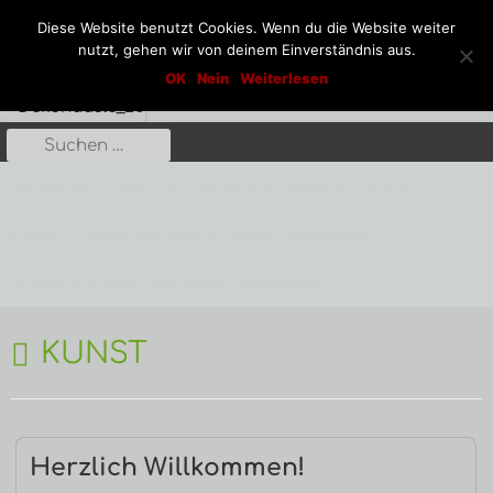
Diese Website benutzt Cookies. Wenn du die Website weiter
nutzt, gehen wir von deinem Einverständnis aus.
Springe
Dekohäusle_25
OK
Nein
Weiterlesen
Kunst aus Stahl und Stein
zum
Inhalt
Suche
Primäres
nach:
Menü
DEKOHÄUSLE
ÜBER UNS
PRODUKTE
TERMINE
VIDEOS
KONTAKT
UNSER GÄSTEBUCH
LINKS
IMPRESSUM
DATENSCHUTZBESTIMMUNGEN
ANMELDEN
SCHLAGWORT:
KUNST
Herzlich Willkommen!