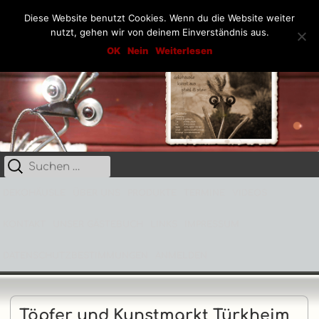
Diese Website benutzt Cookies. Wenn du die Website weiter
nutzt, gehen wir von deinem Einverständnis aus.
Springe
Dekohäusle_25
OK
Nein
Weiterlesen
Kunst aus Stahl und Stein
zum
Inhalt
Suche
Primäres
nach:
Menü
DEKOHÄUSLE
ÜBER UNS
PRODUKTE
TERMINE
VIDEOS
KONTAKT
UNSER GÄSTEBUCH
LINKS
IMPRESSUM
DATENSCHUTZBESTIMMUNGEN
ANMELDEN
Töpfer und Kunstmarkt Türkheim