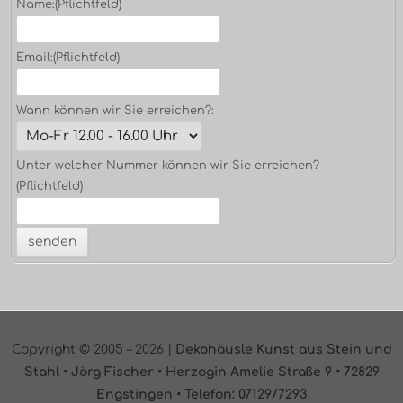
Name:
(Pflichtfeld)
Email:
(Pflichtfeld)
Wann können wir Sie erreichen?:
Unter welcher Nummer können wir Sie erreichen?
(Pflichtfeld)
Footer
Copyright © 2005 – 2026 |
Dekohäusle Kunst aus Stein und
Inhalt
Stahl • Jörg Fischer • Herzogin Amelie Straße 9 • 72829
Engstingen • Telefon: 07129/7293