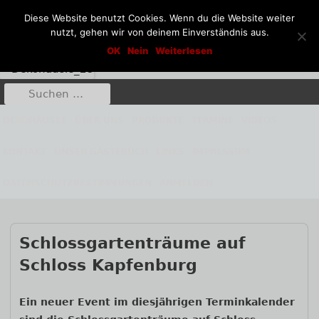
Diese Website benutzt Cookies. Wenn du die Website weiter
nutzt, gehen wir von deinem Einverständnis aus.
Springe
Dekohäusle_25
OK
Nein
Weiterlesen
Kunst aus Stahl und Stein
zum
Inhalt
Suche
Primäres
nach:
Menü
DEKOHÄUSLE
ÜBER UNS
PRODUKTE
TERMINE
VIDEOS
KONTAKT
UNSER GÄSTEBUCH
LINKS
IMPRESSUM
DATENSCHUTZBESTIMMUNGEN
ANMELDEN
Schlossgartenträume auf
Schloss Kapfenburg
Haupt-
Ein neuer Event im diesjährigen Terminkalender
Seitenleiste