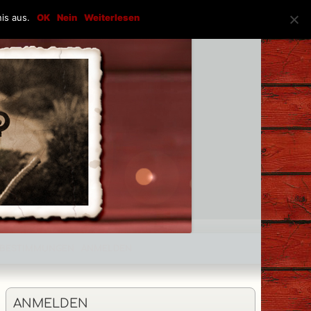
is aus.
OK
Nein
Weiterlesen
ZBESTIMMUNGEN
ANMELDEN
Haupt-
ANMELDEN