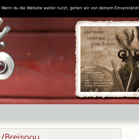
 Wenn du die Website weiter nutzt, gehen wir von deinem Einverständn
KONTAKT
UNSER GÄSTEBUCH
LINKS
IMPRESSUM
DATENSCHUT
K
 /Breisgau
M
u