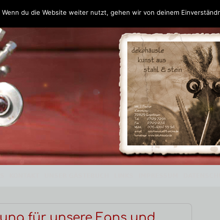
 Wenn du die Website weiter nutzt, gehen wir von deinem Einverständn
OS
KONTAKT
UNSER GÄSTEBUCH
LINKS
IMPRESSUM
DATENSCH
J
ung für unsere Fans und
R
a