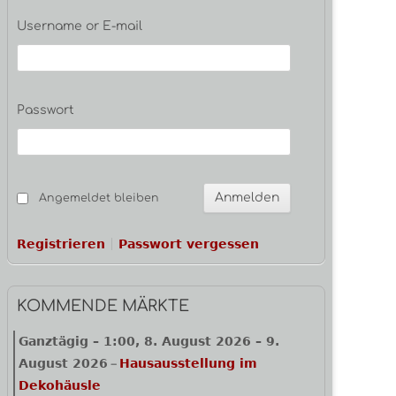
Seitenleiste
Username or E-mail
Passwort
Angemeldet bleiben
Registrieren
Passwort vergessen
KOMMENDE MÄRKTE
Ganztägig
–
1:00
,
8. August 2026
–
9.
August 2026
Hausausstellung im
–
Dekohäusle