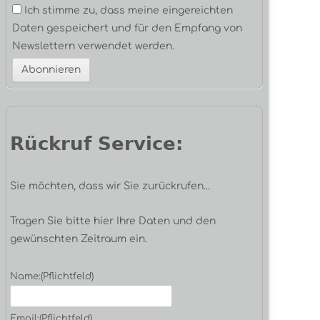
Ich stimme zu, dass meine eingereichten
Daten gespeichert und für den Empfang von
Newslettern verwendet werden.
Rückruf Service:
Sie möchten, dass wir Sie zurückrufen...
Tragen Sie bitte hier Ihre Daten und den
gewünschten Zeitraum ein.
Name:
(Pflichtfeld)
Email:
(Pflichtfeld)