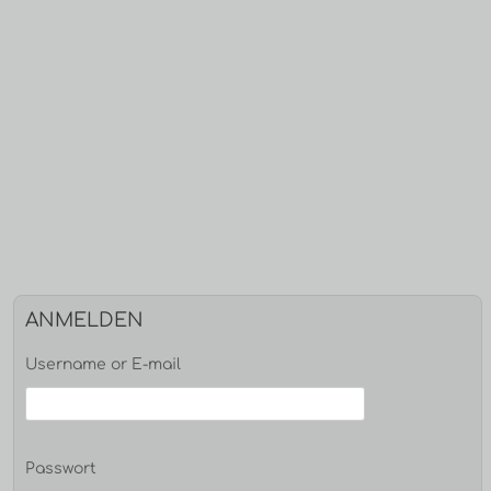
Haupt-
ANMELDEN
Seitenleiste
Username or E-mail
Passwort