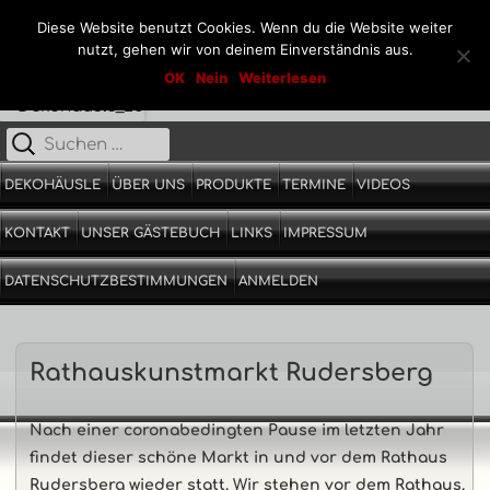
Diese Website benutzt Cookies. Wenn du die Website weiter
nutzt, gehen wir von deinem Einverständnis aus.
Springe
Dekohäusle_25
OK
Nein
Weiterlesen
Kunst aus Stahl und Stein
zum
Inhalt
Suche
Primäres
nach:
Menü
DEKOHÄUSLE
ÜBER UNS
PRODUKTE
TERMINE
VIDEOS
KONTAKT
UNSER GÄSTEBUCH
LINKS
IMPRESSUM
DATENSCHUTZBESTIMMUNGEN
ANMELDEN
Beitrags-
Rathauskunstmarkt Rudersberg
Navigation
Nach einer coronabedingten Pause im letzten Jahr
findet dieser schöne Markt in und vor dem Rathaus
Rudersberg wieder statt. Wir stehen vor dem Rathaus.