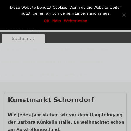
Diese Website benutzt Cookies. Wenn du die Website weiter
nutzt, gehen wir von deinem Einverständnis aus.
Springe
Dekohäusle_25
OK
Nein
Weiterlesen
Kunst aus Stahl und Stein
zum
Inhalt
Suche
Primäres
nach:
Menü
DEKOHÄUSLE
ÜBER UNS
PRODUKTE
TERMINE
VIDEOS
KONTAKT
UNSER GÄSTEBUCH
LINKS
IMPRESSUM
DATENSCHUTZBESTIMMUNGEN
ANMELDEN
Beitrags-
Kunstmarkt Schorndorf
Navigation
Wie jedes Jahr stehen wir vor dem Haupteingang
der Barbara Künkelin Halle. Es weihnachtet schon
am Ausstellungsstand,