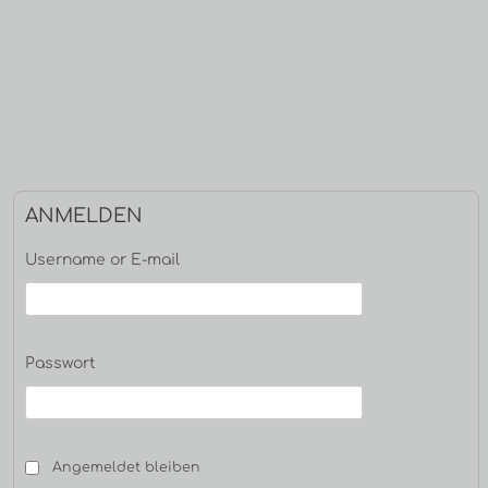
Haupt-
ANMELDEN
Seitenleiste
Username or E-mail
Passwort
Angemeldet bleiben