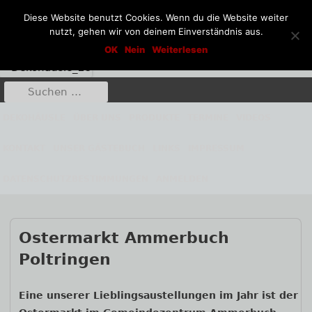
Diese Website benutzt Cookies. Wenn du die Website weiter
nutzt, gehen wir von deinem Einverständnis aus.
Springe
Dekohäusle_25
OK
Nein
Weiterlesen
Kunst aus Stahl und Stein
zum
Inhalt
Suche
Primäres
nach:
Menü
DEKOHÄUSLE
ÜBER UNS
PRODUKTE
TERMINE
VIDEOS
KONTAKT
UNSER GÄSTEBUCH
LINKS
IMPRESSUM
DATENSCHUTZBESTIMMUNGEN
ANMELDEN
Beitrags-
Ostermarkt Ammerbuch
Navigation
Poltringen
Eine unserer Lieblingsaustellungen im Jahr ist der