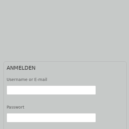
Haupt-
ANMELDEN
Seitenleiste
Username or E-mail
Passwort