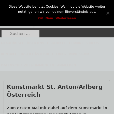
Diese Website benutzt Cookies. Wenn du die Website weiter
nutzt, gehen wir von deinem Einverständnis aus.
Springe
Dekohäusle_25
OK
Nein
Weiterlesen
Kunst aus Stahl und Stein
zum
Inhalt
Suche
Primäres
nach:
Menü
DEKOHÄUSLE
ÜBER UNS
PRODUKTE
TERMINE
VIDEOS
KONTAKT
UNSER GÄSTEBUCH
LINKS
IMPRESSUM
DATENSCHUTZBESTIMMUNGEN
ANMELDEN
Kunstmarkt St. Anton/Arlberg
Österreich
Haupt-
Zum ersten Mal mit dabei auf dem Kunstmarkt in
Seitenleiste