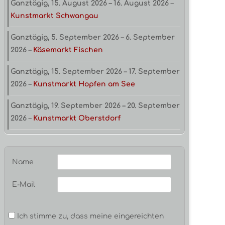
Ganztägig,
15. August 2026
–
16. August 2026
–
Kunstmarkt Schwangau
Ganztägig,
5. September 2026
–
6. September
2026
–
Käsemarkt Fischen
Ganztägig,
15. September 2026
–
17. September
2026
–
Kunstmarkt Hopfen am See
Ganztägig,
19. September 2026
–
20. September
2026
–
Kunstmarkt Oberstdorf
Name
E-Mail
Ich stimme zu, dass meine eingereichten