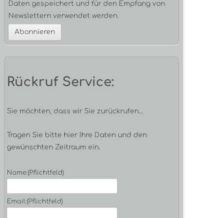
Daten gespeichert und für den Empfang von
Newslettern verwendet werden.
Rückruf Service:
Sie möchten, dass wir Sie zurückrufen...
Tragen Sie bitte hier Ihre Daten und den
gewünschten Zeitraum ein.
Name:
(Pflichtfeld)
Email:
(Pflichtfeld)