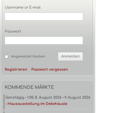
Seitenleiste
Username or E-mail
Passwort
Angemeldet bleiben
Registrieren
Passwort vergessen
KOMMENDE MÄRKTE
Ganztägig
–
1:00
,
8. August 2026
–
9. August 2026
–
Hausausstellung im Dekohäusle