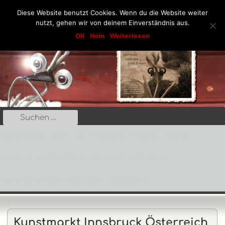
Diese Website benutzt Cookies. Wenn du die Website weiter
nutzt, gehen wir von deinem Einverständnis aus.
Springe
Dekohäusle_25
OK
Nein
Weiterlesen
Kunst aus Stahl und Stein
zum
Inhalt
Suche
Primäres
nach:
Menü
DEKOHÄUSLE
ÜBER UNS
PRODUKTE
TERMINE
VIDEOS
KONTAKT
UNSER GÄSTEBUCH
LINKS
IMPRESSUM
DATENSCHUTZBESTIMMUNGEN
ANMELDEN
Kunstmarkt Innsbruck Österreich