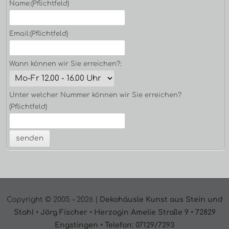
Name:
(Pflichtfeld)
Email:
(Pflichtfeld)
Wann können wir Sie erreichen?:
Unter welcher Nummer können wir Sie erreichen?
(Pflichtfeld)
Footer
Copyright © 2005 – 2026 |
Dekohäusle Kunst aus Stein und
Inhalt
Stahl • Jörg Fischer • Herzogin Amelie Straße 9 • 72829
Engstingen • Telefon: 07129/7293