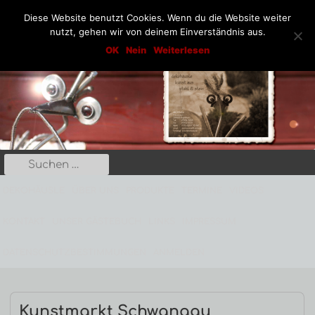
Diese Website benutzt Cookies. Wenn du die Website weiter
nutzt, gehen wir von deinem Einverständnis aus.
Springe
Dekohäusle_25
OK
Nein
Weiterlesen
Kunst aus Stahl und Stein
zum
Inhalt
Suche
Primäres
nach:
Menü
DEKOHÄUSLE
ÜBER UNS
PRODUKTE
TERMINE
VIDEOS
KONTAKT
UNSER GÄSTEBUCH
LINKS
IMPRESSUM
DATENSCHUTZBESTIMMUNGEN
ANMELDEN
Beitrags-
Kunstmarkt Schwangau