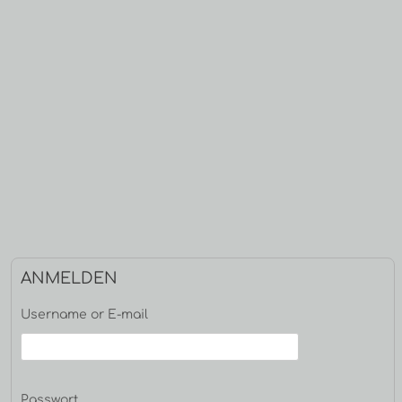
Haupt-
ANMELDEN
Seitenleiste
Username or E-mail
Passwort