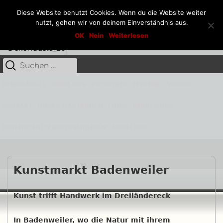
Diese Website benutzt Cookies. Wenn du die Website weiter
nutzt, gehen wir von deinem Einverständnis aus.
Springe
Dekohäusle_25
OK
Nein
Weiterlesen
Kunst aus Stahl und Stein
zum
Inhalt
Suche
Primäres
nach:
Menü
DEKOHÄUSLE
ÜBER UNS
PRODUKTE
TERMINE
VIDEOS
KONTAKT
UNSER GÄSTEBUCH
LINKS
IMPRESSUM
DATENSCHUTZBESTIMMUNGEN
ANMELDEN
Beitrags-
Kunstmarkt Badenweiler
Navigation
Kunst trifft Handwerk im Dreiländereck
In Badenweiler, wo die Natur mit ihrem