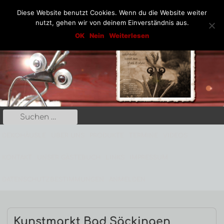
Diese Website benutzt Cookies. Wenn du die Website weiter
nutzt, gehen wir von deinem Einverständnis aus.
Springe
Dekohäusle_25
OK
Nein
Weiterlesen
Kunst aus Stahl und Stein
zum
Inhalt
Suche
Primäres
nach:
Menü
DEKOHÄUSLE
ÜBER UNS
PRODUKTE
TERMINE
VIDEOS
KONTAKT
UNSER GÄSTEBUCH
LINKS
IMPRESSUM
DATENSCHUTZBESTIMMUNGEN
ANMELDEN
Kunstmarkt Bad Säckingen