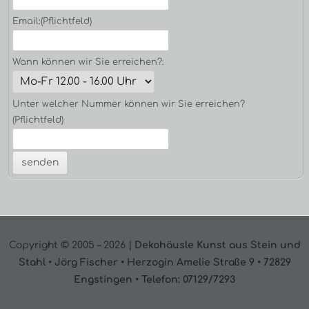
Email:
(Pflichtfeld)
Wann können wir Sie erreichen?:
Unter welcher Nummer können wir Sie erreichen?
(Pflichtfeld)
Footer
Copyright © 2005 – 2026 |
Dekohäusle Kunst aus Stein und
Inhalt
Stahl • Jörg Fischer • Herzogin Amelie Straße 9 • 72829
Engstingen • Telefon: 07129/7293