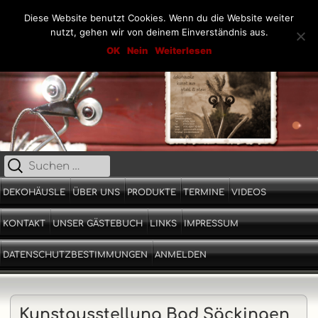
Diese Website benutzt Cookies. Wenn du die Website weiter
nutzt, gehen wir von deinem Einverständnis aus.
Springe
Dekohäusle_25
OK
Nein
Weiterlesen
Kunst aus Stahl und Stein
zum
Inhalt
Suche
Primäres
nach:
Menü
DEKOHÄUSLE
ÜBER UNS
PRODUKTE
TERMINE
VIDEOS
KONTAKT
UNSER GÄSTEBUCH
LINKS
IMPRESSUM
DATENSCHUTZBESTIMMUNGEN
ANMELDEN
Kunstausstellung Bad Säckingen