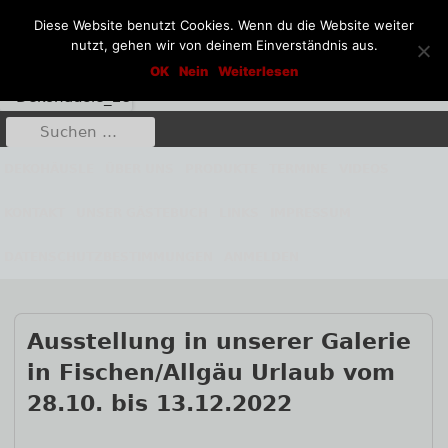
Diese Website benutzt Cookies. Wenn du die Website weiter
nutzt, gehen wir von deinem Einverständnis aus.
Springe
Dekohäusle_25
OK
Nein
Weiterlesen
Kunst aus Stahl und Stein
zum
Inhalt
Suche
Primäres
nach:
Menü
DEKOHÄUSLE
ÜBER UNS
PRODUKTE
TERMINE
VIDEOS
KONTAKT
UNSER GÄSTEBUCH
LINKS
IMPRESSUM
DATENSCHUTZBESTIMMUNGEN
ANMELDEN
Ausstellung in unserer Galerie
in Fischen/Allgäu Urlaub vom
Haupt-
28.10. bis 13.12.2022
Seitenleiste