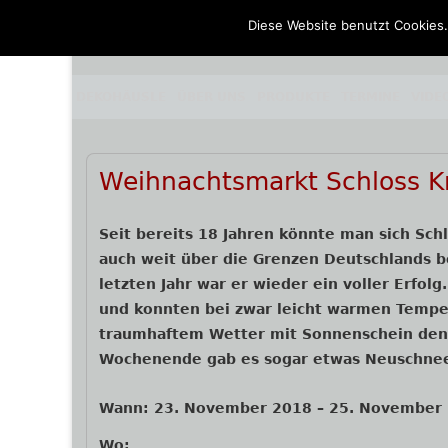
Diese Website benutzt Cookies.
Springe
Kunst aus Stahl und Stein
Dekohäusle_25
zum
Inhalt
Primäres
DEKOHÄUSLE
ÜBER UNS
PRODUKTE
TERMINE
VIDE
Menü
Beitrags-
Weihnachtsmarkt Schloss K
Navigation
Seit bereits 18 Jahren könnte man sich Sc
auch weit über die Grenzen Deutschlands 
letzten Jahr war er wieder ein voller Erfol
und konnten bei zwar leicht warmen Temp
traumhaftem Wetter mit Sonnenschein den
Wochenende gab es sogar etwas Neuschn
Wann:
23. November 2018
–
25. November
Wo: