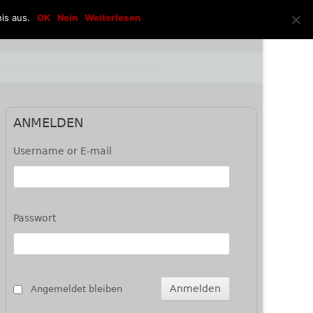
is aus.
OK
Nein
Weiterlesen
HUTZBESTIMMUNGEN
ANMELDEN
Haupt-
ANMELDEN
Seitenleiste
Username or E-mail
Passwort
Angemeldet bleiben