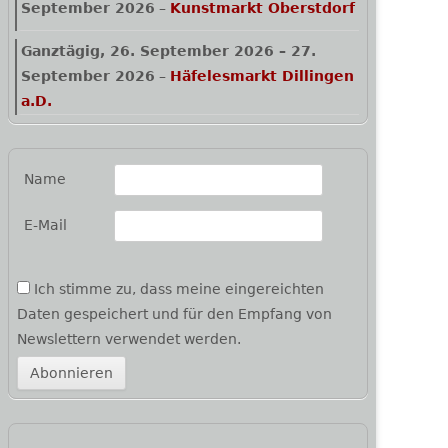
September 2026
–
Kunstmarkt Oberstdorf
Ganztägig,
26. September 2026
–
27.
September 2026
–
Häfelesmarkt Dillingen
a.D.
Name
E-Mail
Ich stimme zu, dass meine eingereichten
Daten gespeichert und für den Empfang von
Newslettern verwendet werden.