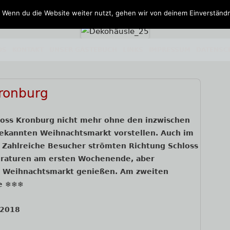
 Wenn du die Website weiter nutzt, gehen wir von deinem Einverständn
OS
KONTAKT
UNSER GÄSTEBUCH
LINKS
IMPRESSUM
DATENSC
O
ronburg
W
b
e
e
hloss Kronburg nicht mehr ohne den inzwischen
i
r
bekannten Weihnachtsmarkt vorstellen. Auch im
h
s
g. Zahlreiche Besucher strömten Richtung Schloss
n
t
eraturen am ersten Wochenende, aber
a
d
 Weihnachtsmarkt genießen. Am zweiten
c
o
ee ❄❄❄
h
r
t
f
 2018
l
e