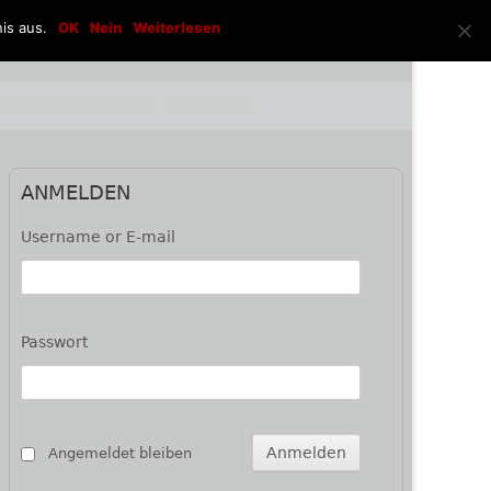
is aus.
OK
Nein
Weiterlesen
HUTZBESTIMMUNGEN
ANMELDEN
Haupt-
ANMELDEN
Seitenleiste
Username or E-mail
Passwort
Angemeldet bleiben